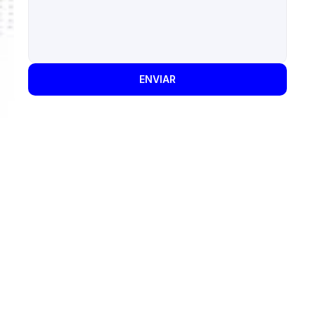
Contacto
ENVIAR
Diagnóstico de brecha
Detección de fallos en la seguridad y 
documentación de mejoras recomendadas por 
expertos.