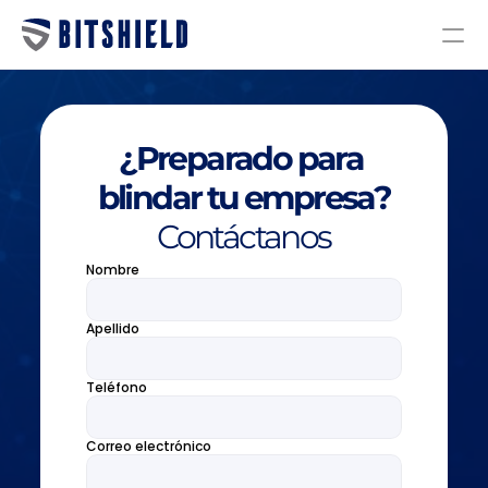
Servicios
Planes
¿Preparado para 
Nosotros
blindar tu empresa?
Blog
Contáctanos
Nombre
Diagnóstico de ciberseguridad
Auditoría y Cumplimiento
Apellido
Investigación y Respuesta a incidentes
Servicios Administrados
Teléfono
Endpoint Security
Next Generation Firewall
Correo electrónico
Email Security & Antispam
Back Up & Storage