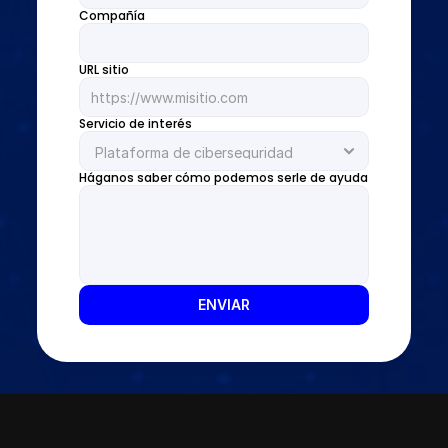
Compañía
DLP
NAC & IPAM
Wifi Security
URL sitio
IDS
SIEM
Servicio de interés
Web Application Firewall
Encryption & Transfer Files
Digital Risk Protection
Háganos saber cómo podemos serle de ayuda
Threat Intelligence
SERVICIOS
Join
ENVIAR
Events
Experts
Select Language