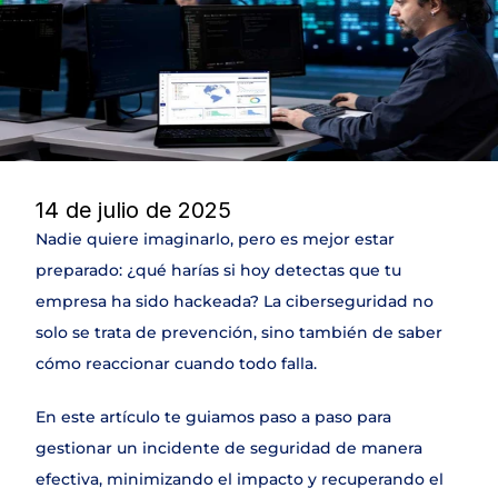
DLP
NAC & IPAM
Wifi Security
IDS
SIEM
Web Application Firewall
Encryption & Transfer Files
Digital Risk Protection
14 de julio de 2025
Threat Intelligence
Nadie quiere imaginarlo, pero es mejor estar 
preparado: ¿qué harías si hoy detectas que tu 
SERVICIOS
empresa ha sido hackeada? La ciberseguridad no 
Join
solo se trata de prevención, sino también de saber 
cómo reaccionar cuando todo falla.
Events
En este artículo te guiamos paso a paso para 
gestionar un incidente de seguridad de manera 
Experts
efectiva, minimizando el impacto y recuperando el 
Select Language