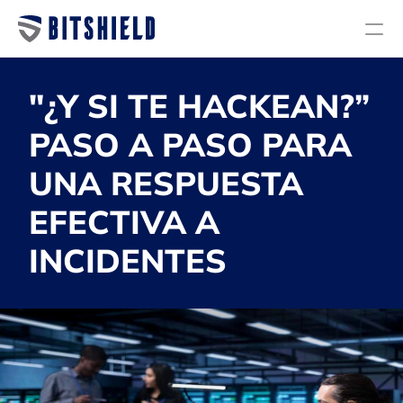
Servicios
"¿Y SI TE HACKEAN?” 
Planes
PASO A PASO PARA 
Nosotros
UNA RESPUESTA 
Blog
EFECTIVA A 
Diagnóstico de ciberseguridad
INCIDENTES
Auditoría y Cumplimiento
Investigación y Respuesta a incidentes
Servicios Administrados
Endpoint Security
Next Generation Firewall
Email Security & Antispam
Back Up & Storage