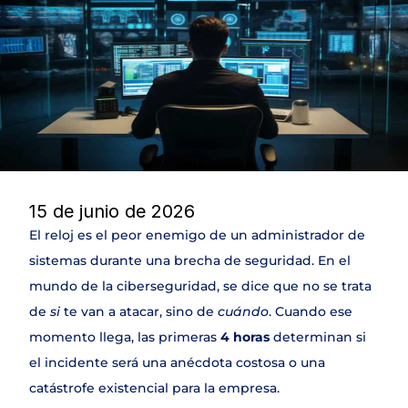
DLP
NAC & IPAM
Wifi Security
IDS
SIEM
Web Application Firewall
Encryption & Transfer Files
Digital Risk Protection
Threat Intelligence
15 de junio de 2026
El reloj es el peor enemigo de un administrador de 
SERVICIOS
sistemas durante una brecha de seguridad. En el 
Join
mundo de la ciberseguridad, se dice que no se trata 
de 
si
 te van a atacar, sino de 
cuándo
. Cuando ese 
Events
momento llega, las primeras 
4 horas
 determinan si 
el incidente será una anécdota costosa o una 
Experts
catástrofe existencial para la empresa.
Select Language