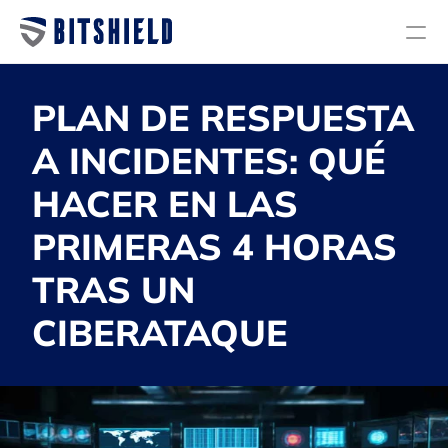
Servicios
PLAN DE RESPUESTA 
Planes
A INCIDENTES: QUÉ 
Nosotros
HACER EN LAS 
Blog
PRIMERAS 4 HORAS 
Diagnóstico de ciberseguridad
TRAS UN 
Auditoría y Cumplimiento
Investigación y Respuesta a incidentes
CIBERATAQUE
Servicios Administrados
Endpoint Security
Next Generation Firewall
Email Security & Antispam
Back Up & Storage