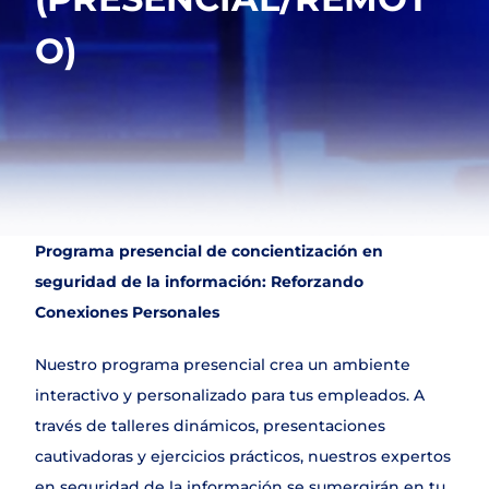
DLP
O)
NAC & IPAM
Wifi Security
IDS
SIEM
Web Application Firewall
Encryption & Transfer Files
Digital Risk Protection
Threat Intelligence
Programa presencial de concientización en 
seguridad de la información: Reforzando 
SERVICIOS
Conexiones Personales
Join
Nuestro programa presencial crea un ambiente 
Events
interactivo y personalizado para tus empleados. A 
través de talleres dinámicos, presentaciones 
Experts
cautivadoras y ejercicios prácticos, nuestros expertos 
en seguridad de la información se sumergirán en tu 
Select Language