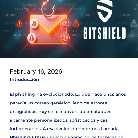
DLP
NAC & IPAM
Wifi Security
IDS
SIEM
Web Application Firewall
Encryption & Transfer Files
Digital Risk Protection
Threat Intelligence
February 16, 2026
Introducción
SERVICIOS
Join
El phishing ha evolucionado. Lo que hace unos años 
parecía un correo genérico lleno de errores 
Events
ortográficos, hoy se ha convertido en ataques 
altamente personalizados, sofisticados y casi 
Experts
indetectables. A esa evolución podemos llamarla 
Phishing 3.0
: una nueva generación de técnicas de 
Select Language