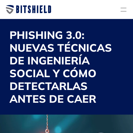
Servicios
PHISHING 3.0: 
Planes
NUEVAS TÉCNICAS 
Nosotros
DE INGENIERÍA 
Blog
SOCIAL Y CÓMO 
Diagnóstico de ciberseguridad
DETECTARLAS 
Auditoría y Cumplimiento
Investigación y Respuesta a incidentes
ANTES DE CAER
Servicios Administrados
Endpoint Security
Next Generation Firewall
Email Security & Antispam
Back Up & Storage