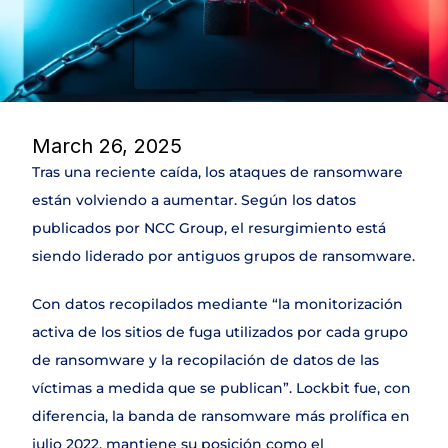
DLP
NAC & IPAM
Wifi Security
IDS
SIEM
Web Application Firewall
March 26, 2025
Encryption & Transfer Files
Tras una reciente caída, los ataques de ransomware 
Digital Risk Protection
Threat Intelligence
están volviendo a aumentar. Según los datos 
publicados por NCC Group, el resurgimiento está 
siendo liderado por antiguos grupos de ransomware.
SERVICIOS
Join
Con datos recopilados mediante “la monitorización 
activa de los sitios de fuga utilizados por cada grupo 
Events
de ransomware y la recopilación de datos de las 
víctimas a medida que se publican”. Lockbit fue, con 
Experts
diferencia, la banda de ransomware más prolífica en 
julio 2022, mantiene su posición como el 
Select Language