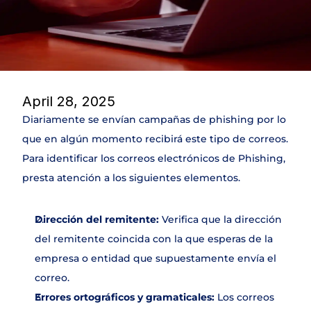
DLP
NAC & IPAM
Wifi Security
IDS
SIEM
Web Application Firewall
April 28, 2025
Encryption & Transfer Files
Diariamente se envían campañas de phishing por lo 
Digital Risk Protection
Threat Intelligence
que en algún momento recibirá este tipo de correos. 
Para identificar los correos electrónicos de Phishing, 
presta atención a los siguientes elementos.
SERVICIOS
Join
Dirección del remitente: 
Verifica que la dirección 
del remitente coincida con la que esperas de la 
Events
empresa o entidad que supuestamente envía el 
correo. 
Experts
Errores ortográficos y gramaticales: 
Los correos 
Select Language