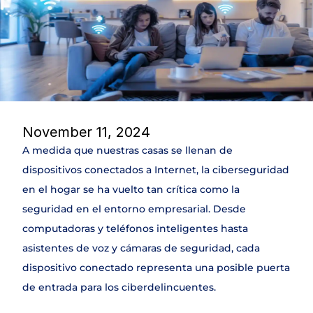
DLP
NAC & IPAM
Wifi Security
IDS
SIEM
Web Application Firewall
Encryption & Transfer Files
Digital Risk Protection
November 11, 2024
Threat Intelligence
A medida que nuestras casas se llenan de 
dispositivos conectados a Internet, la ciberseguridad 
SERVICIOS
en el hogar se ha vuelto tan crítica como la 
Join
seguridad en el entorno empresarial. Desde 
computadoras y teléfonos inteligentes hasta 
Events
asistentes de voz y cámaras de seguridad, cada 
dispositivo conectado representa una posible puerta 
Experts
de entrada para los ciberdelincuentes.
Select Language