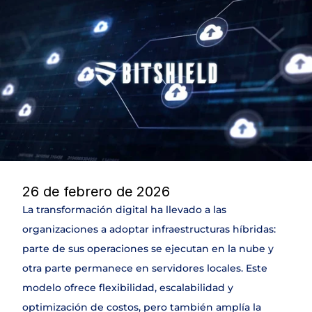
DLP
NAC & IPAM
Wifi Security
IDS
SIEM
Web Application Firewall
Encryption & Transfer Files
Digital Risk Protection
Threat Intelligence
SERVICIOS
26 de febrero de 2026
Join
La transformación digital ha llevado a las 
organizaciones a adoptar infraestructuras híbridas: 
Events
parte de sus operaciones se ejecutan en la nube y 
otra parte permanece en servidores locales. Este 
Experts
modelo ofrece flexibilidad, escalabilidad y 
optimización de costos, pero también amplía la 
Select Language