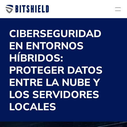
Servicios
CIBERSEGURIDAD 
Planes
EN ENTORNOS 
Nosotros
HÍBRIDOS: 
Blog
PROTEGER DATOS 
Diagnóstico de ciberseguridad
ENTRE LA NUBE Y 
Auditoría y Cumplimiento
Investigación y Respuesta a incidentes
LOS SERVIDORES 
Servicios Administrados
LOCALES
Endpoint Security
Next Generation Firewall
Email Security & Antispam
Back Up & Storage