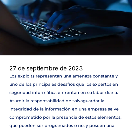
DLP
NAC & IPAM
Wifi Security
IDS
SIEM
Web Application Firewall
Encryption & Transfer Files
Digital Risk Protection
Threat Intelligence
27 de septiembre de 2023
Los exploits representan una amenaza constante y 
SERVICIOS
uno de los principales desafíos que los expertos en 
Join
seguridad informática enfrentan en su labor diaria. 
Asumir la responsabilidad de salvaguardar la 
Events
integridad de la información en una empresa se ve 
comprometido por la presencia de estos elementos, 
Experts
que pueden ser programados o no, y poseen una 
Select Language